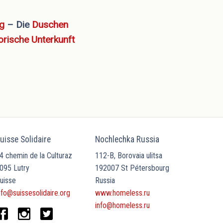
ng
– Die
Duschen
orische Unterkunft
uisse Solidaire
Nochlechka Russia
4 chemin de la Culturaz
112-B, Borovaia ulitsa
095 Lutry
192007 St Pétersbourg
uisse
Russia
nfo@suissesolidaire.org
www.homeless.ru
info@homeless.ru