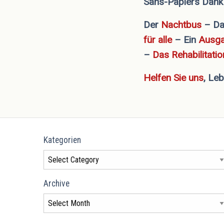
Sans-Papiers Dank v
Der
Nachtbus
– D
für alle
– Ein
Ausga
–
Das
Rehabilitati
Helfen Sie uns
, Le
Kategorien
Archive