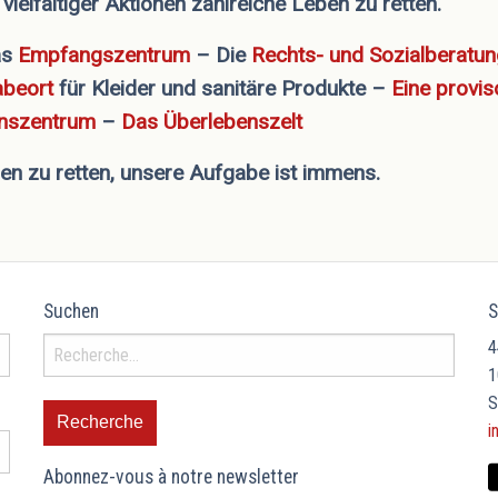
ielfältiger Aktionen zahlreiche Leben zu retten.
as
Empfangszentrum
– Die
Rechts- und Sozialberatu
beort
für Kleider und sanitäre Produkte –
Eine provis
onszentrum
–
Das Überlebenszelt
ben zu retten, unsere Aufgabe ist immens.
Suchen
S
4
1
S
i
Abonnez-vous à notre newsletter