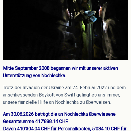
Mitte September 2008 begannen wir mit unserer aktiven
Unterstützung von Nochlechka.
Trotz der Invasion der Ukraine am 24. Februar 2022 und dem
anschliessenden Boykott von Swift gelingt es uns immer,
unsere fianzielle Hilfe an Nochlechka zu überweisen.
Am 30.06.2026 beträgt die an Nochlechka überwiesene
Gesamtsumme 417’888.14 CHF.
Davon 410’304.04 CHF für Personalkosten, 5’084.10 CHF für