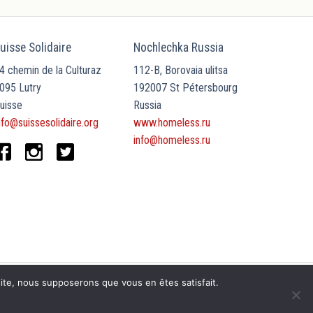
uisse Solidaire
Nochlechka Russia
4 chemin de la Culturaz
112-B, Borovaia ulitsa
095 Lutry
192007 St Pétersbourg
uisse
Russia
nfo@suissesolidaire.org
www.homeless.ru
info@homeless.ru
 site, nous supposerons que vous en êtes satisfait.