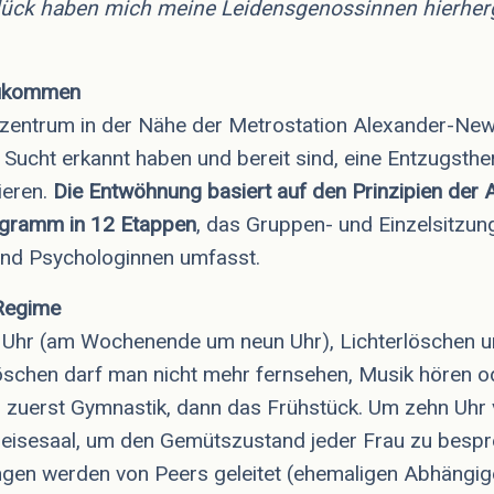
lück haben mich meine Leidensgenossinnen hierher
zukommen
szentrum in der Nähe der Metrostation Alexander-New
e Sucht erkannt haben und bereit sind, eine Entzugsth
ieren.
Die
Entwöhnung basiert auf den Prinzipien der
rogramm in 12 Etappen
, das Gruppen- und Einzelsitzun
und Psychologinnen umfasst.
 Regime
 Uhr (am Wochenende um neun Uhr), Lichterlöschen u
schen darf man nicht mehr fernsehen, Musik hören od
 zuerst Gymnastik, dann das Frühstück. Um zehn Uhr
peisesaal, um den Gemütszustand jeder Frau zu bespr
ungen werden von Peers geleitet (ehemaligen Abhängige