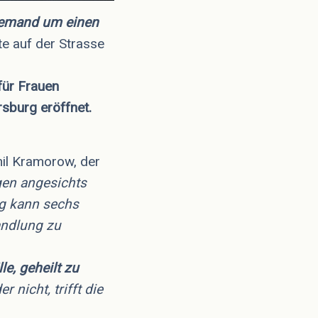
 jemand um einen
te auf der Strasse
für Frauen
rsburg eröffnet.
anil Kramorow, der
gen angesichts
ng kann sechs
andlung zu
e, geheilt zu
nicht, trifft die