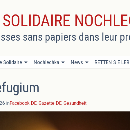
E SOLIDAIRE NOCHL
usses sans papiers dans leur p
e Solidaire
Nochlechka
News
RETTEN SIE LE
efugium
26 in
Facebook DE
,
Gazette DE
,
Gesundheit