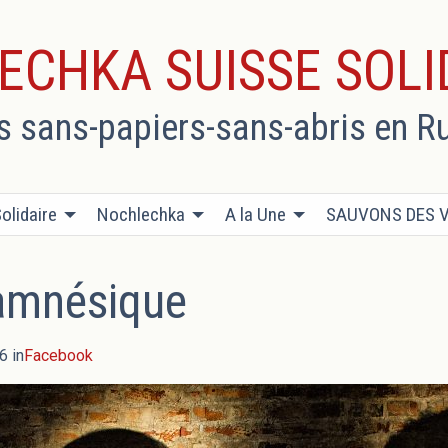
ECHKA SUISSE SOLI
es sans-papiers-sans-abris en R
olidaire
Nochlechka
A la Une
SAUVONS DES V
’amnésique
6 in
Facebook