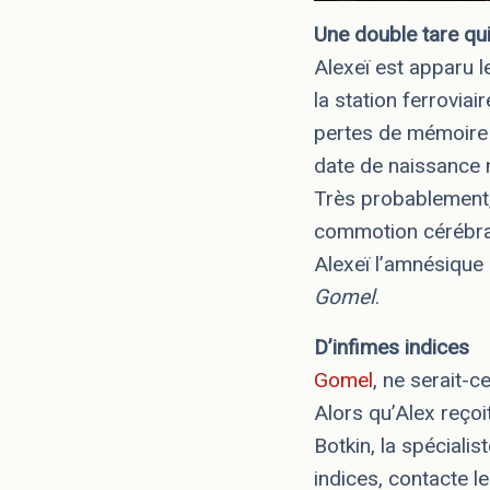
Une double tare qui
Alexeï est apparu l
la station ferrovia
pertes de mémoire 
date de naissance n
Très probablement,
commotion cérébral
Alexeï l’amnésique
Gomel
.
D’infimes indices
Gomel
, ne serait-c
Alors qu’Alex reçoi
Botkin, la spéciali
indices, contacte l