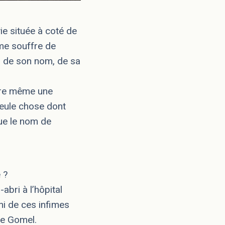
ie située à coté de
mme souffre de
s de son nom, de sa
tre même une
eule chose dont
ue le nom de
 ?
abri à l’hôpital
ni de ces infimes
de Gomel.