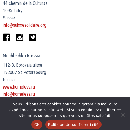
44 chemin de la Culturaz
1095 Lutry
Suisse
info@suissesolidaire.org
Nochlechka Russia
112-B, Borovaia ulitsa
192007 St Pétersbourg
Russia
www.homeless.ru
info@homeless.ru
Nous utilisons des cookies pour vous garantir la meilleure
expérience sur notre site web. Si vous continuez à utiliser ce
site, nous supposerons que vous en êtes satisfait.
OK
Politique de confidentialité
© 2026 Nochlechka Suisse Solidaire.