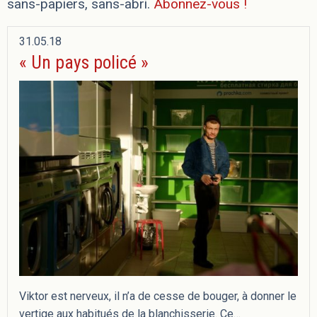
sans-papiers, sans-abri.
Abonnez-vous !
31.05.18
« Un pays policé »
Viktor est nerveux, il n’a de cesse de bouger, à donner le
vertige aux habitués de la blanchisserie. Ce…