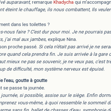
rivé auparavant
, remarque
Khadycha
qui m’accompag
ont éteint le chauffage, ils nous combattent, Ils veule
ment dans les toilettes ?
s-nous faire ? C’est dur pour moi. Je ne pourrais p
s, j’ai mal aux jambes
, explique Nina.
son proche passé.
Si cela n’était pas arrivé je ne sera
re quand cela prendra fin. Je suis arrivée à la gare
l vaut mieux ne pas se souvenir, je ne veux pas, c’est tr
oup de difficulté, mon système nerveux est épuisé.
e l’eau, goutte à goutte
 se passe ta journée.
journée, si possible, assise sur le siège. Enfin dorm
omprenez vous-même, à quoi ressemble le sommeil da
carme sans fin, ballet de chasses d’eau, symphonie d