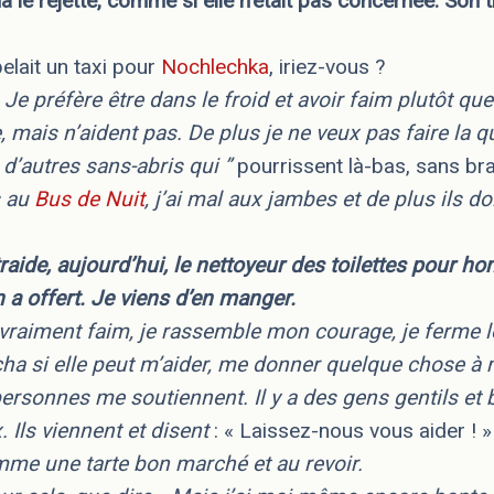
a le rejette, comme si elle n’était pas concernée. Son
elait un taxi pour
Nochlechka
, iriez-vous ?
Je préfère être dans le froid et avoir faim plutôt que d
, mais n’aident pas. De plus je ne veux pas faire la 
d’autres sans-abris qui ”
pourrissent là-bas, sans br
s au
Bus de Nuit
, j’ai mal aux jambes et de plus ils d
ntraide, aujourd’hui, le nettoyeur des toilettes pour
 a offert. Je viens d’en manger.
i vraiment faim, je rassemble mon courage, je ferme l
a si elle peut m’aider, me donner quelque chose à 
personnes me soutiennent. Il y a des gens gentils et 
 Ils viennent et disent
: « Laissez-nous vous aider ! 
me une tarte bon marché et au revoir.