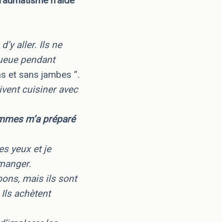
 traumatisme n’aide
’y aller. Ils ne
queue pendant
as et sans jambes “
.
oivent cuisiner avec
 hommes m’a préparé
es yeux et je
manger.
bons, mais ils sont
»
Ils achètent