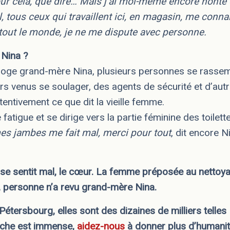
r cela, que dire… Mais j’ai moi-même encore honte 
, tous ceux qui travaillent ici, en magasin, me conna
 tout le monde, je ne me dispute avec personne.
 Nina ?
rroge grand-mère Nina, plusieurs personnes se rassem
s venus se soulager, des agents de sécurité et d’autr
entivement ce que dit la vieille femme.
fatigue et se dirige vers la partie féminine des toilett
mes jambes me fait mal, merci pour tout
, dit encore N
a se sentit mal, le cœur. La femme préposée au nettoy
 personne n’a revu grand-mère Nina.
étersbourg, elles sont des dizaines de milliers telles 
âche est immense,
aidez-nous
à donner plus d’humanit