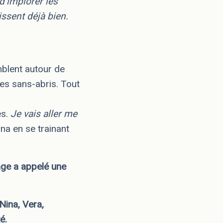
d’implorer les
issent déjà bien.
blent autour de
es sans-abris. Tout
es.
Je vais aller me
ina en se trainant
age a appelé une
Nina, Vera,
é.