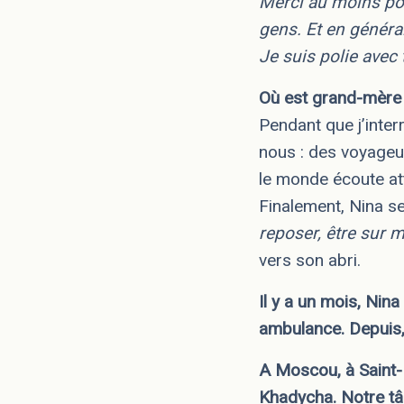
Merci au moins pou
gens. Et en général
Je suis polie avec
Où est grand-mère
Pendant que j’inte
nous : des voyageur
le monde écoute att
Finalement, Nina se 
reposer, être sur 
vers son abri.
Il y a un mois, Nin
ambulance. Depuis,
A Moscou, à Saint-P
Khadycha. Notre t