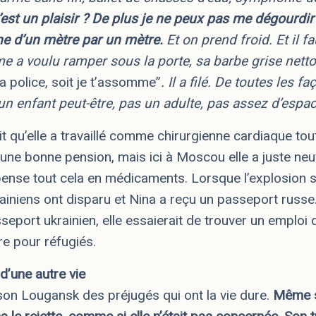
est un plaisir ? De plus je ne peux pas me dégourdi
ine d’un mètre par un mètre.
Et on prend froid. Et il f
 a voulu ramper sous la porte, sa barbe grise nettoya
 la police, soit je t’assomme”
. Il a filé. De toutes les 
un enfant peut-être, pas un adulte, pas assez d’espac
 qu’elle a travaillé comme chirurgienne cardiaque tout
it une bonne pension, mais ici à Moscou elle a juste neu
ense tout cela en médicaments. Lorsque l’explosion s’
niens ont disparu et Nina a reçu un passeport russe. E
seport ukrainien, elle essaierait de trouver un emploi
re pour réfugiés.
d’une autre vie
son Lougansk des préjugés qui ont la vie dure.
Même s’i