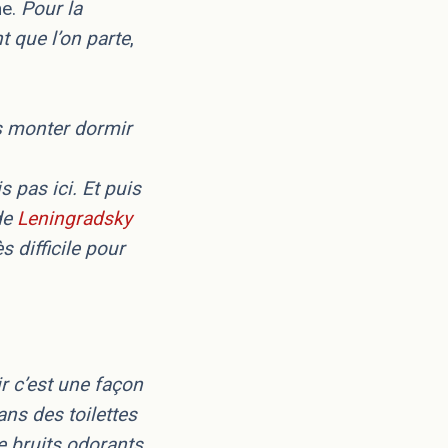
ne.
Pour la
nt que l’on parte
,
as monter dormir
is pas ici. Et puis
 de
Leningradsky
ès difficile pour
ir c’est une façon
ns des toilettes
e bruits odorants.