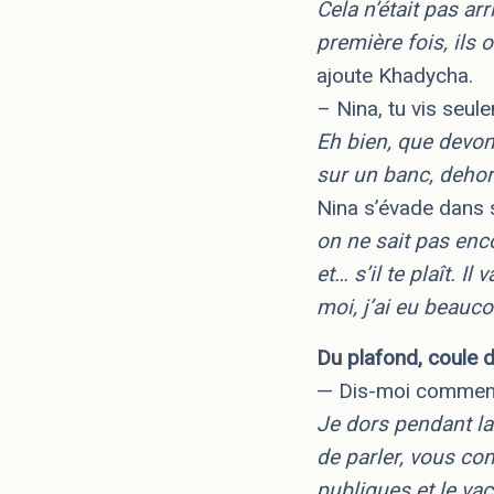
Cela n’était pas ar
première fois, ils 
ajoute Khadycha.
– Nina, tu vis seule
Eh bien, que devon
sur un banc, dehor
Nina s’évade dans 
on ne sait pas enco
et… s’il te plaît. I
moi, j’ai eu beauc
Du plafond, coule d
— Dis-moi comment
Je dors pendant la 
de parler, vous c
publiques et le va