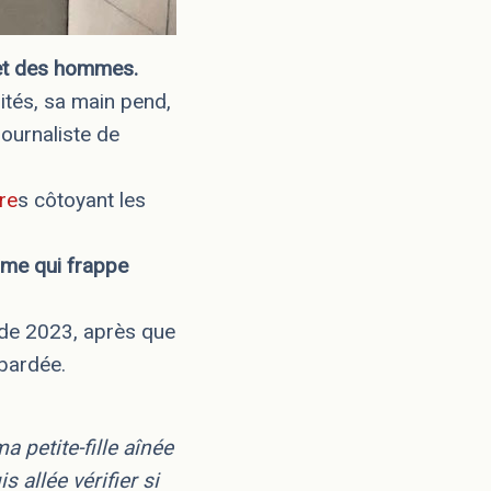
 et des hommes.
tés, sa main pend,
journaliste de
re
s côtoyant les
rame qui frappe
 de 2023, après que
mbardée.
a petite-fille aînée
 allée vérifier si