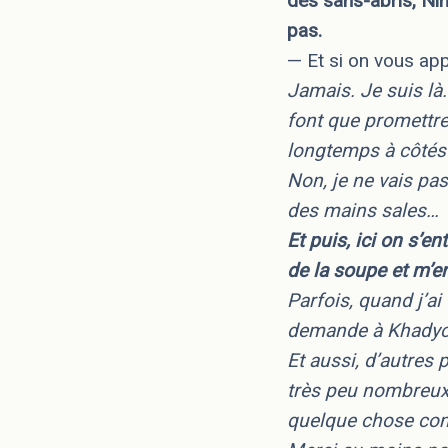
des sans-abris, Nin
pas.
— Et si on vous app
Jamais. Je suis là. 
font que promettre
longtemps à côtés 
Non, je ne vais pa
des mains sales…
Et puis, ici on s’e
de la soupe et m’en
Parfois, quand j’a
demande à Khadych
Et aussi, d’autres 
très peu nombreux.
quelque chose com