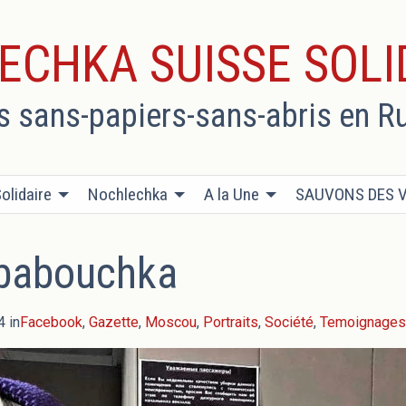
ECHKA SUISSE SOLI
es sans-papiers-sans-abris en R
olidaire
Nochlechka
A la Une
SAUVONS DES V
 babouchka
4 in
Facebook
,
Gazette
,
Moscou
,
Portraits
,
Société
,
Temoignages