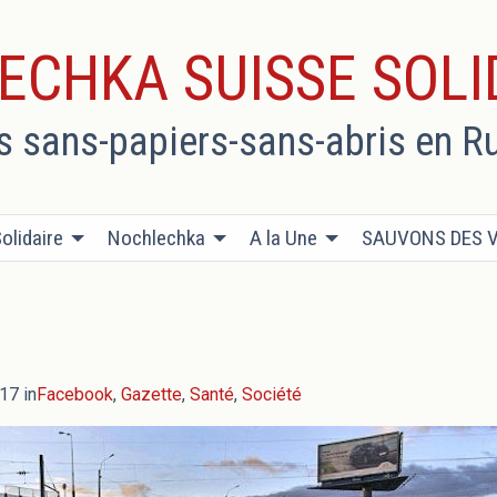
ECHKA SUISSE SOLI
es sans-papiers-sans-abris en R
olidaire
Nochlechka
A la Une
SAUVONS DES V
17 in
Facebook
,
Gazette
,
Santé
,
Société